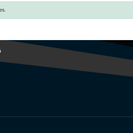
es.
s