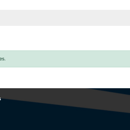
es.
s