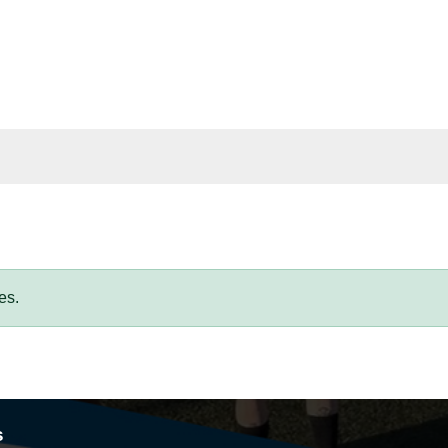
es.
s