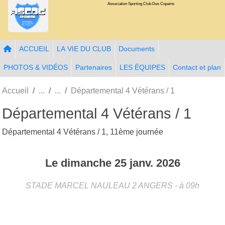
Association Sporting Club Des Copains
Panneau de gestion des cookies
ACCUEIL
LA VIE DU CLUB
Documents
PHOTOS & VIDÉOS
Partenaires
LES ÉQUIPES
Contact et plan
Accueil
Départemental 4 Vétérans / 1
Départemental 4 Vétérans / 1
Départemental 4 Vétérans / 1, 11ème journée
Le
dimanche
25
janv.
2026
STADE MARCEL NAULEAU 2
ANGERS
- à 09h