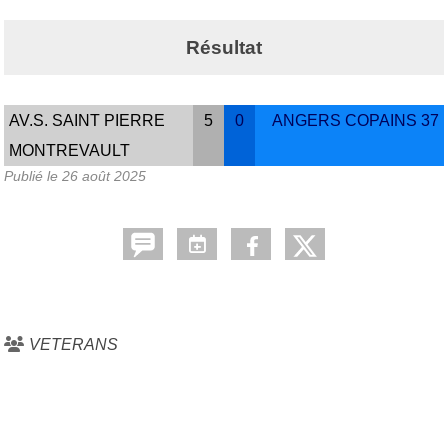
Résultat
AV.S. SAINT PIERRE
5
0
ANGERS COPAINS 37
MONTREVAULT
Publié le
26 août 2025
VETERANS