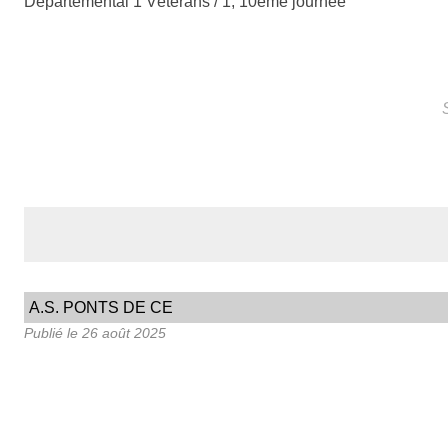
Départemental 1 Vétérans / 1, 10ème journée
A.S. PONTS DE CE
Publié le
26 août 2025