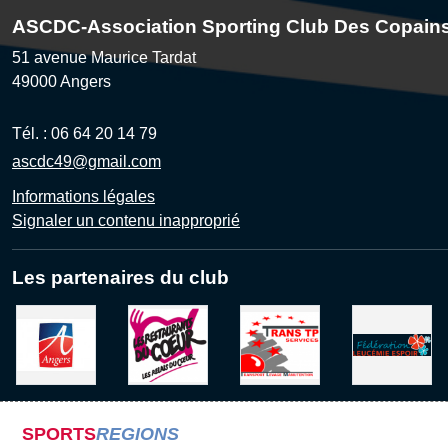
ASCDC-Association Sporting Club Des Copain
51 avenue Maurice Tardat
49000
Angers
Tél. :
06 64 20 14 79
ascdc49@gmail.com
Informations légales
Signaler un contenu inapproprié
Les partenaires du club
SPORTS
REGIONS