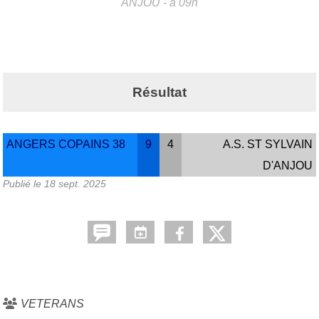
ANJOU
- à 09h
Résultat
ANGERS COPAINS 38
9
4
A.S. ST SYLVAIN
D'ANJOU
Publié le
18 sept. 2025
VETERANS