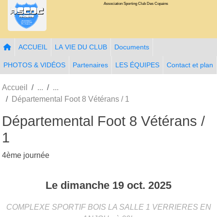
Association Sporting Club Des Copains
Panneau de gestion des cookies
ACCUEIL
LA VIE DU CLUB
Documents
PHOTOS & VIDÉOS
Partenaires
LES ÉQUIPES
Contact et plan
Accueil
Départemental Foot 8 Vétérans / 1
Départemental Foot 8 Vétérans /
1
4ème journée
Le
dimanche
19
oct.
2025
COMPLEXE SPORTIF BOIS LA SALLE 1
VERRIERES EN