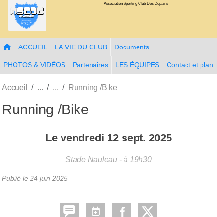
Association Sporting Club Des Copains
Panneau de gestion des cookies
ACCUEIL
LA VIE DU CLUB
Documents
PHOTOS & VIDÉOS
Partenaires
LES ÉQUIPES
Contact et plan
Accueil
Running /Bike
Running /Bike
Le
vendredi
12
sept.
2025
Stade Nauleau
- à 19h30
Publié le
24 juin 2025