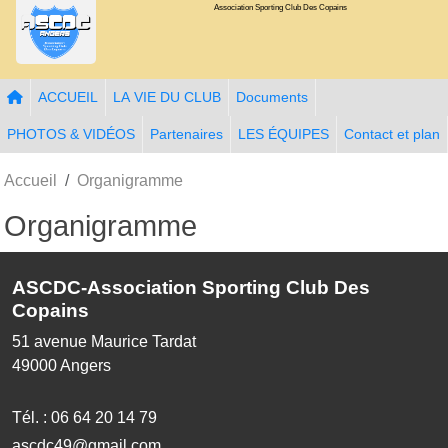
Association Sporting Club Des Copains
Panneau de gestion des cookies
ACCUEIL
LA VIE DU CLUB
Documents
PHOTOS & VIDÉOS
Partenaires
LES ÉQUIPES
Contact et plan
Accueil
Organigramme
Organigramme
ASCDC-Association Sporting Club Des
Copains
51 avenue Maurice Tardat
49000
Angers
Tél. :
06 64 20 14 79
ascdc49@gmail.com