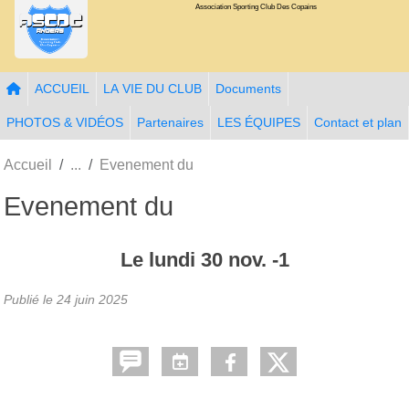
Association Sporting Club Des Copains
Panneau de gestion des cookies
ACCUEIL
LA VIE DU CLUB
Documents
PHOTOS & VIDÉOS
Partenaires
LES ÉQUIPES
Contact et plan
Accueil
Evenement du
Evenement du
Le
lundi
30
nov.
-1
Publié le
24 juin 2025